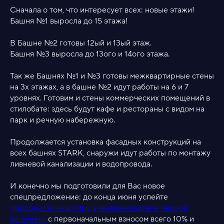
Сначала о том, что интересует всех: новые этажи!
Башня №1 выросла до 15 этажа!
В Башне №2 готовы 12ый и 13ый этаж.
Башня №3 выросла до 13ого и 14ого этажа.
Так же Башнях №1 и №3 готовы межквартирные стены
на 3х этажах, а в башне №2 идут работы на 6 и 7
уровнях. Готовим и стены коммерческих помещений в
стилобате: здесь будут кафе и рестораны с видом на
парк и речную набережную.
Продолжается установка фасадных конструкций на
всех башнях STARK, снаружи идут работы по монтажу
ливневой канализации и водопровода.
И конечно мы подготовили для Вас новое
спецпредложение: до конца июня успейте
приобрести квартиру в жилом квартале первой
величины
с первоначальным взносом всего 10% и