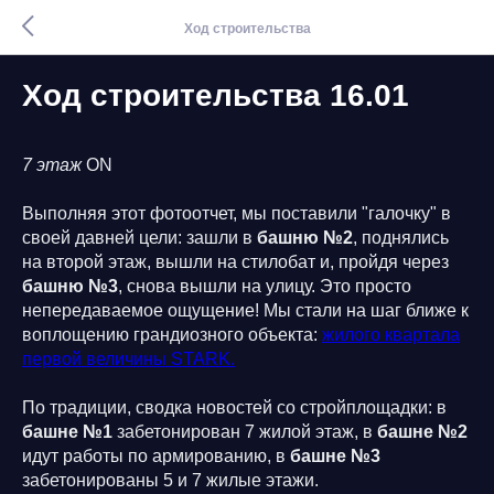
Ход строительства
Ход строительства 16.01
7 этаж
ON
Выполняя этот фотоотчет, мы поставили "галочку" в
своей давней цели: зашли в
башню №2
, поднялись
на второй этаж, вышли на стилобат и, пройдя через
башню №3
, снова вышли на улицу. Это просто
непередаваемое ощущение! Мы стали на шаг ближе к
воплощению грандиозного объекта:
жилого квартала
первой величины STARK.
По традиции, сводка новостей со стройплощадки: в
башне №1
забетонирован 7 жилой этаж, в
башне №2
идут работы по армированию, в
башне №3
забетонированы 5 и 7 жилые этажи.