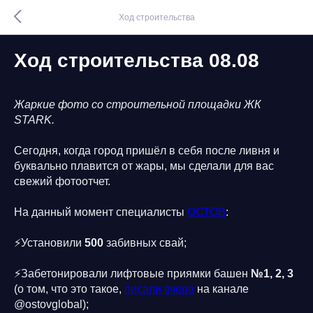
Ход строительства
Ход строительства 08.08
Жаркие фото со строительной площадки ЖК
STARK.
Сегодня, когда город пришёл в себя после ливня и
буквально плавится от жары, мы сделали для вас
свежий фотоотчет.
На данный момент специалисты
ОСТОВ
:
⚡️Установили
500
забивных свай;
⚡️Забетонировали лифтовые приямки башен
№1, 2, 3
(о том, что это такое,
писали вчера
на канале
@ostovglobal);