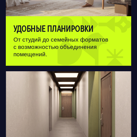
3-КОМНАТНЫЕ
площадь
кухня
санузел
ОТ 66,3 М2
5,3 М2
5,4 М2