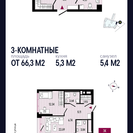
+7 423 210-03-90
ПИШИТЕ
SALES@OSTOV.GROUP
ПРИХОДИТЕ
НАБЕРЕЖНАЯ 13, МФК «БУРНЫЙ»,
ЭТАЖ 4, ОФИС ГК «ОСТОВ»
МЫ В СОЦСЕТЯХ