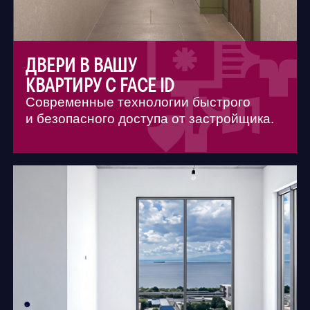
4-КОМНАТНЫЕ
площадь
кухня
санузел
ОТ 90,73 М2
6,5 М2
4,2 М2