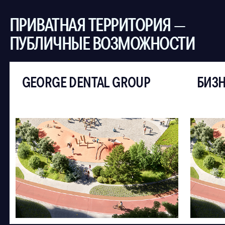
ДОЛГОВЕЧНЫЕ ФАСАДЫ
Наши фасады из негорючего
алюминиевого профиля не выцветают,
не теряют внешний вид, а также не
боятся коррозии, времени и морской
соли. Мы строим на века.
НАДЁЖНЫЙ МОНОЛИТ
Мы использовали натуральные
бетонные изделия, которые дают
максимальную шумоизоляцию между
комнатами, отлично сохраняют тепло, не
боятся влажности, а ещё создают
идеально ровные стены.