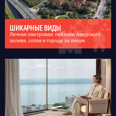
2-КОМНАТНЫЕ ЕВРО
площадь
кухня
санузел
ОТ 43,22 М2
5,1 М2
4,3 М2