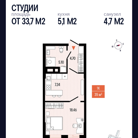
ПОМОЖЕМ КУПИТЬ
КВАРТИРУ НА ВЫГОДНЫХ
УСЛОВИЯХ
Рассчитаем стоимость ипотеки,
под которую вы подходите, и
расскажем об актуальных
предложениях от застройщика