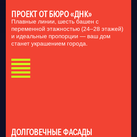
ВПЕЧАТЛЯЮЩАЯ
ЦЕНТРАЛЬНОЕ
ВХОДНАЯ ГРУППА
ОТОПЛЕНИЕ БЕЗ 
С самого порога вас и ваших гостей
Современная систем
встречают высокие потолки,
встроена прямо в по
широкоформатный керамогранит,
поднимается равном
дизайнерское озеленение и удобная
холодных зон и скво
лаунж-зона.
СОЗДАЛИ КВАРТИРЫ,
В КОТОРЫХ ДЕЙСТВИТЕЛЬНО
ХОЧЕТСЯ ЖИТЬ