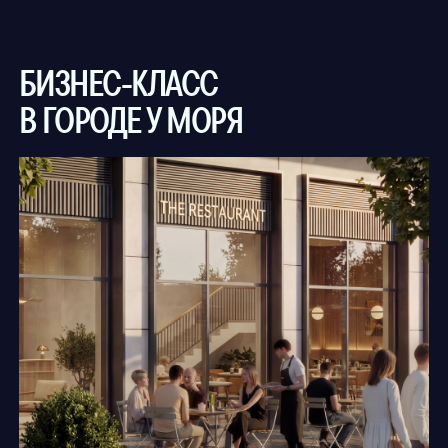
СОБСТВЕННАЯ РЕСТОРАННАЯ
УЛИЦА
Первая ресторанная улица
Владивостока с проектами
«Миллионка», Gusto, Grüner и другими
резидентами. Теперь любимые
заведения рядом с вашим домом.