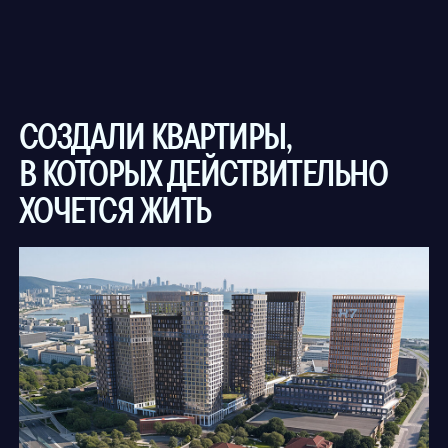
ремонт без лишних хлопот.
НАЙДЁТСЯ КВАРТИРА ДАЖЕ
ПОД САМЫЕ ПРИТЯЗАТЕЛЬНЫЕ
ЗАПРОСЫ
СТУДИИ
площадь
кухня
санузел
ОТ 33,7 М2
5,1 М2
4,7 М2