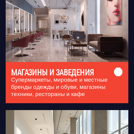
ОФИСЫ
Кабинеты и коворкинги для работы с
лучшими инженерными решениями и
панорамными видами на город и море
ПРИВАТНАЯ ТЕРРИТОРИЯ —
ПУБЛИЧНЫЕ ВОЗМОЖНОСТИ
GEORGE DENTAL GROUP
БИЗНЕС-ЦЕНТР