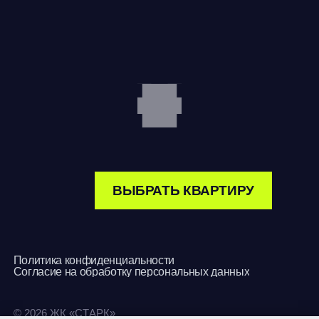
Политика конфиденциальности
Согласие на обработку персональных данных
© 2026 ЖК «СТАРК»
Застройщик ООО «СЗ «Атлант-ДВ», ГК «ОСТОВ».
Вся представленная на сайте информация носит
ознакомительный характер и ни при каких
условиях не является публичной офертой.
Разработано в